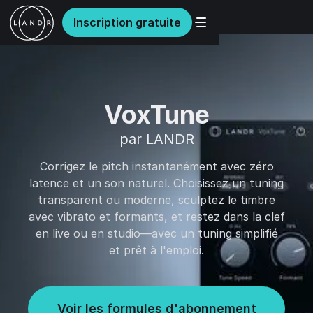
Inscription gratuite
VoxTune
par LANDR
Corrigez le pitch instantanément avec zéro
latence et un son naturel. Choisissez un tuning
transparent ou moderne, sculptez le timbre
avec vibrato et formants, et restez dans la clef
en live ou en studio—avec un tuning simplifié
et prêt à l'emploi.
Voir les formules d'abonnement