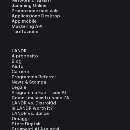
Network di Artisti
Jamming Online
Promozione musicale
Applicazione Desktop
App mobile
Mastering API
Tariffazione
LANDR
A proposito
Blog
Aiuto
Carriere
Programma Referral
News & Stampa
Legale
Programma Fair Trade AI
Come i musicisti usano l'AI
LANDR vs. DistroKid
Is LANDR worth it?
LANDR vs. Splice
Omaggi
Store Digitali
Strumenti AI Assistivi