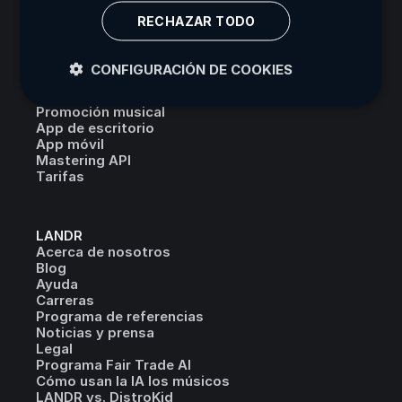
KOREAN
Instrumental Maker
RECHAZAR TODO
Acapella Extractor
Background Noise Remover
Music Collaboration
CONFIGURACIÓN DE COOKIES
Red de artistas
Online Jamming
Promoción musical
App de escritorio
App móvil
Mastering API
Tarifas
LANDR
Acerca de nosotros
Blog
Ayuda
Carreras
Programa de referencias
Noticias y prensa
Legal
Programa Fair Trade AI
Cómo usan la IA los músicos
LANDR vs. DistroKid