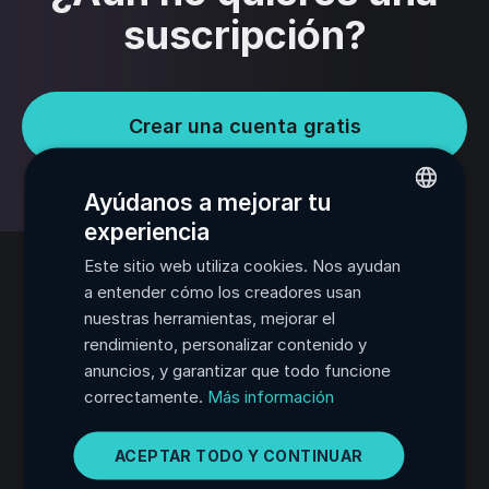
suscripción?
Crear una cuenta gratis
Ayúdanos a mejorar tu
experiencia
ENGLISH
Este sitio web utiliza cookies. Nos ayudan
FRENCH
a entender cómo los creadores usan
Productos
SPANISH
nuestras herramientas, mejorar el
Online Mastering
rendimiento, personalizar contenido y
PORTUGUESE
Distribución de música
Music Samples
anuncios, y garantizar que todo funcione
ITALIAN
Audio Plugins
correctamente.
Más información
Cursos de música online
GERMAN
Online Stem Splitter
AI Music Composer
ACEPTAR TODO Y CONTINUAR
JAPANESE
AI Stem Generator
Audio Enhancer