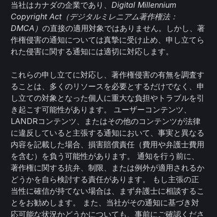
当社はカナダの企業であり、
Digital Millennium
Copyright Act（デジタルミレニアム著作権法：
DMCA）
の直接の適用対象ではありません。しかし、著
作権侵害の通知については真摯に受け止め、申し立てら
れた侵害に関する通知には適切に対応します。
これらの申し立てに対応し、著作権侵害の有無を調査す
ることは、多くのリソースを必要とするだけでなく、申
し立ての対象となった個人に重大な負担やトラブルを引
き起こす可能性があります。 ユーザーコンテンツ、
LANDRコンテンツ、またはその他のコンテンツが法律
に違反していると主張する通知において、事実と異なる
内容を記載した場合、損害賠償責任（費用や弁護士費用
を含む）を負う可能性があります。 通知を行う前に、
著作権に関する抗弁、制限、または例外が適用されるか
どうかを自ら検討する責任があります。 もし主張の正
当性に確信が持てない場合は、まず弁護士に相談するこ
とをお勧めします。 また、当社がその通知に基づき対
応可能な状況かどうかについても、事前にご確認くださ