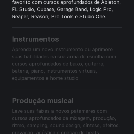
favorito com cursos aprofundados de Ableton,
FL Studio, Cubase, Garage Band, Logic Pro,
Reaper, Reason, Pro Tools e Studio One.
Instrumentos
Aprenda um novo instrumento ou aprimore
suas habilidades na sua arma de escolha com
cursos aprofundados de baixo, guitarra,
bateria, piano, instrumentos virtuais,
equipamentos e home studio.
Produção musical
Leve suas faixas a novos patamares com
cursos aprofundados de mixagem, produção,
ritmo, sampling, sound design, síntese, efeitos,
gravação, acústica e criação de beats.