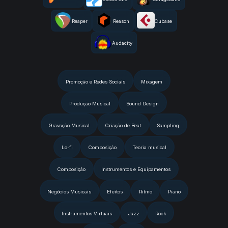
Reaper
Reason
Cubase
Audacity
Promoção e Redes Sociais
Mixagem
Produção Musical
Sound Design
Gravação Musical
Criação de Beat
Sampling
Lo-fi
Composição
Teoria musical
Composição
Instrumentos e Equipamentos
Negócios Musicais
Efeitos
Ritmo
Piano
Instrumentos Virtuais
Jazz
Rock