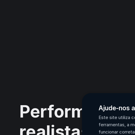
Performance
Ajude-nos a
Este site utiliza
realistas em
ferramentas, a m
funcionar corret