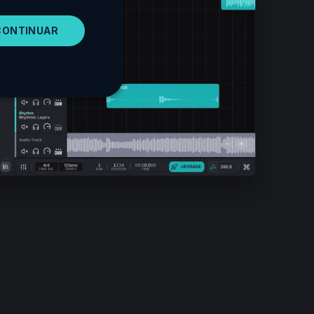
SPANISH
CONTINUAR
PORTUGUESE
ITALIAN
GERMAN
JAPANESE
KOREAN