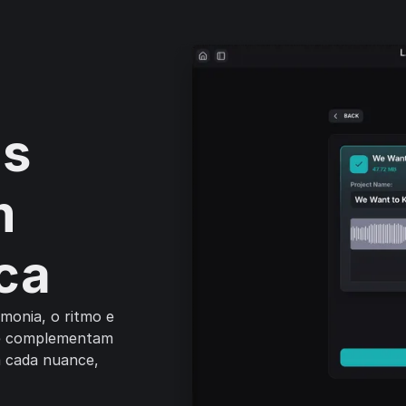
as
m
ca
monia, o ritmo e
que complementam
a cada nuance,