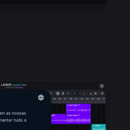
zam as nossas
ENGLISH
manter tudo a
FRENCH