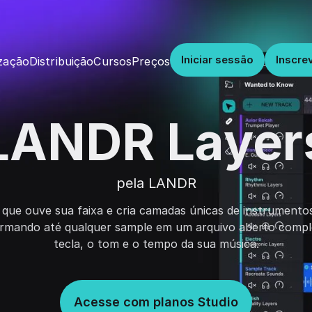
Iniciar sessão
Inscre
Distribuição
Cursos
Preços
zação
LANDR Layer
pela LANDR
que ouve sua faixa e cria camadas únicas de instrument
ormando até qualquer sample em um arquivo aberto comp
tecla, o tom e o tempo da sua música.
Acesse com planos Studio