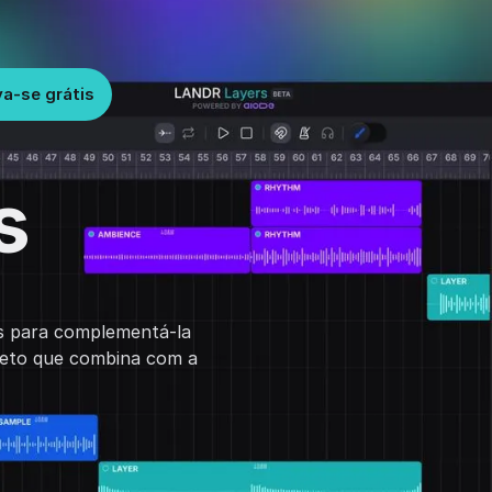
va-se grátis
s
os para complementá-la
leto que combina com a