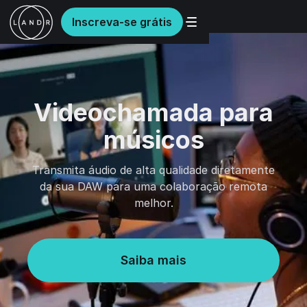
Inscreva-se grátis
Videochamada para
músicos
Transmita áudio de alta qualidade diretamente
da sua DAW para uma colaboração remota
melhor.
Saiba mais