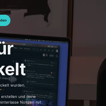
lden
ür
elt
ickelt wurden.
erstellen und deine
hinterlasse Notizen mit