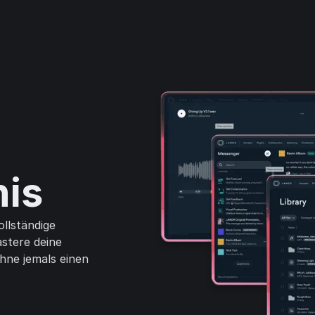
is
llständige
stere deine
ohne jemals einen