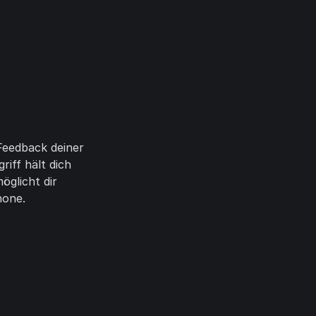
Feedback deiner
riff hält dich
glicht dir
hone.