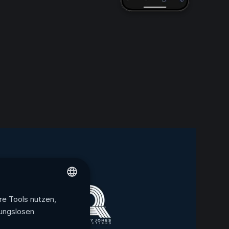
re Tools nutzen,
ENGLISH
bungslosen
FRENCH