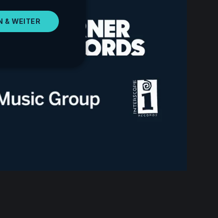
SPANISH
N & WEITER
PORTUGUESE
ITALIAN
GERMAN
JAPANESE
KOREAN