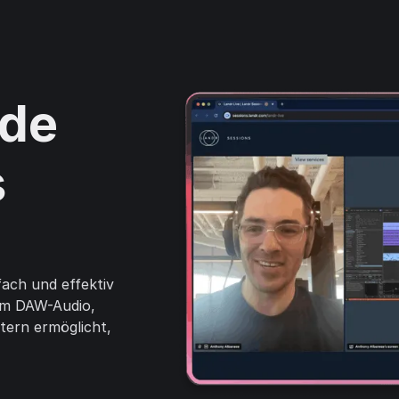
nde
s
ach und effektiv
gem DAW-Audio,
itern ermöglicht,