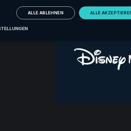
ALLE ABLEHNEN
ALLE AKZEPTIERE
g und zuweisbare
 gestohlen oder
STELLUNGEN
her, bis du