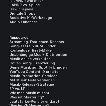
Is LANDR worth it?
LANDR vs. Splice
Gewinnspiele
Digitale Shops
Assistive KI-Werkzeuge
Audio Enhancer
Ressourcen
Streaming-Tantiemen-Rechner
Song-Taste & BPM-Finder
Kostenloser Beat-Maker
Unabhängige Musik-Distribution
Musik online verkaufen
Cover-Song-Lizenzierung
Deine Musik auf Spotify bringen
YouTube Content ID erhalten
Musik-Promotion-Services
Mit Musik Geld verdienen
Musik-Release-Strategie
EP vs. LP
Wie man Musik mischt
Was ist Mastering?
Lautstärke-Penalty entlarvt
Was ist KI-Mastering?