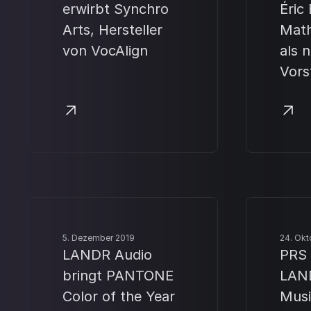
erwirbt Synchro
Éric
Arts, Hersteller
Math
von VocAlign
als 
Vors
5. Dezember 2019
24. Okt
LANDR Audio
PRS 
bringt PANTONE
LAND
Color of the Year
Musi