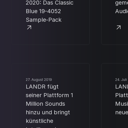
2020: Das Classic
geme
Blue 19-4052
Audi
Sample-Pack
27. August 2019
24. Juli
LANDR fügt
LAND
seiner Plattform 1
Plat
Million Sounds
Musi
hinzu und bringt
neue
künstliche