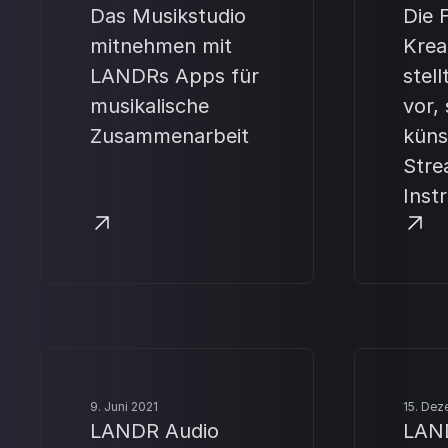
Das Musikstudio
Die 
mitnehmen mit
Krea
LANDRs Apps für
stel
musikalische
vor,
Zusammenarbeit
küns
Stre
Inst
9. Juni 2021
15. Dez
LANDR Audio
LAN