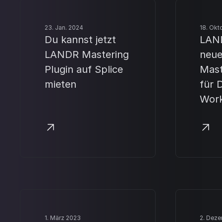
23. Jan. 2024
18. Okt
Du kannst jetzt
LAND
LANDR Mastering
neue
Plugin auf Splice
Mast
mieten
für D
Work
1. März 2023
2. Dez