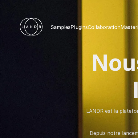
Samples
Plugins
Collaboration
Master
Nous
LANDR est la platefor
Depuis notre lancem