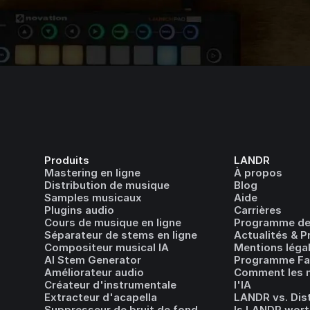
Produits
LANDR
Mastering en ligne
À propos
Distribution de musique
Blog
Samples musicaux
Aide
Plugins audio
Carrières
Cours de musique en ligne
Programme de
Séparateur de stems en ligne
Actualités & P
Compositeur musical IA
Mentions léga
AI Stem Generator
Programme Fai
Améliorateur audio
Comment les m
Créateur d'instrumentale
l'IA
Extracteur d'acapella
LANDR vs. Dis
Suppresseur de bruit de fond
Is LANDR wort