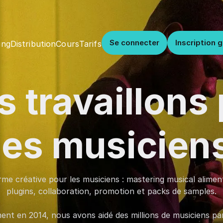
Se connecter
Inscription g
Distribution
Cours
Tarifs
ing
 travaillons
les musicien
me créative pour les musiciens : mastering musical alimenté
plugins, collaboration, promotion et packs de samples.
ent en 2014, nous avons aidé des millions de musiciens pa