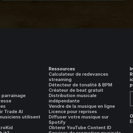
Ressources
I
Calculateur de redevances
R
streaming
i
Détecteur de tonalité & BPM
p
Créateur de beat gratuit
 parrainage
Distribution musicale
resse
indépendante
les
Vendre de la musique en ligne
r Trade AI
Licence pour reprises
O
usiciens utilisent
Diffuser votre musique sur
E
Spotify
troKid
Obtenir YouTube Content ID
h it?
Services de promotion musicale