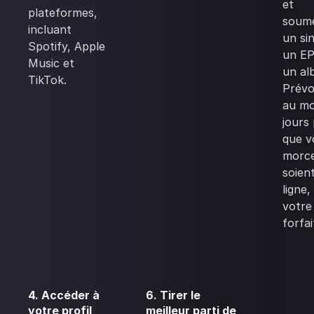
et
plateformes,
soum
incluant
un sin
Spotify, Apple
un EP
Music et
un al
TikTok.
Prév
au mo
jours
que v
morc
soien
ligne,
votre
forfai
4. Accéder à
6. Tirer le
votre profil
meilleur parti de