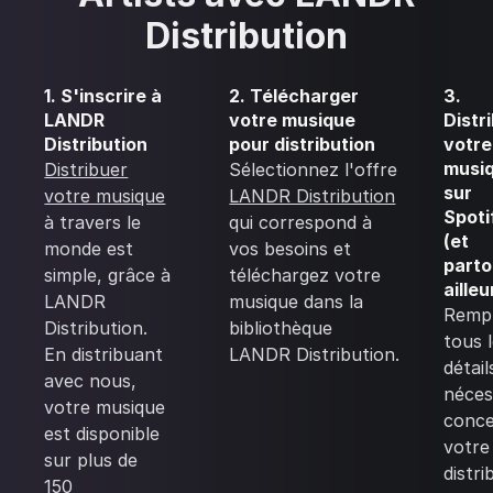
Distribution
1. S'inscrire à
2. Télécharger
3.
LANDR
votre musique
Distr
Distribution
pour distribution
votre
musi
Distribuer
Sélectionnez l'offre
sur
votre musique
LANDR Distribution
Spoti
à travers le
qui correspond à
(et
monde est
vos besoins et
parto
simple, grâce à
téléchargez votre
ailleu
LANDR
musique dans la
Rempl
Distribution.
bibliothèque
tous 
En distribuant
LANDR Distribution.
détail
avec nous,
néces
votre musique
conc
est disponible
votre
sur plus de
distri
150