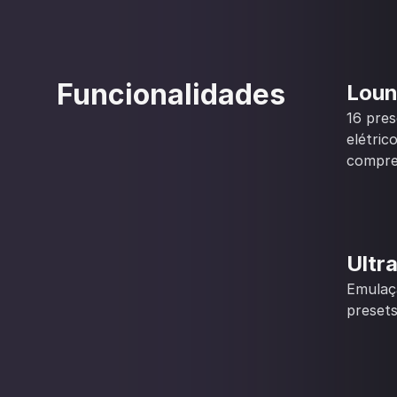
Funcionalidades
Loun
16 pres
elétric
compre
Ultr
Emulaçã
presets