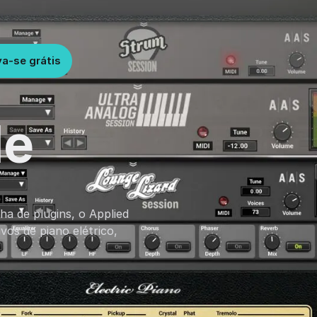
va-se grátis
le
ha de plugins, o Applied
vos de piano elétrico,