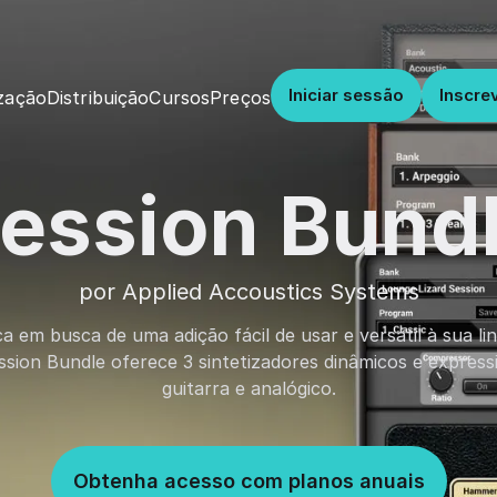
Iniciar sessão
Inscre
Distribuição
Cursos
Preços
zação
ession Bund
por Applied Accoustics Systems
a em busca de uma adição fácil de usar e versátil à sua lin
ion Bundle oferece 3 sintetizadores dinâmicos e expressi
guitarra e analógico.
Obtenha acesso com planos anuais