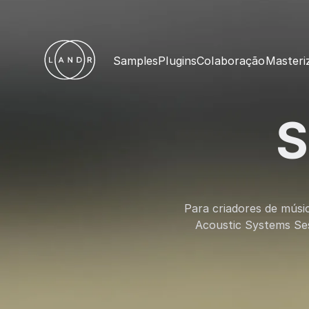
Samples
Plugins
Colaboração
Masteri
S
Para criadores de músic
Acoustic Systems Sess