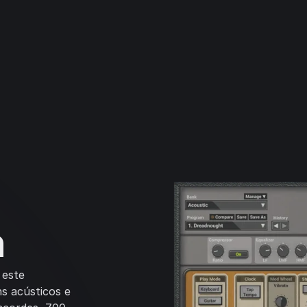
n
 este
ns acústicos e