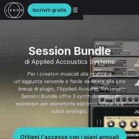
Iscriviti gratis
Session Bundle
di Applied Accoustics Systems
Per i creatori musicali alla ricerca di
un'aggiunta versatile e facile da usare alla loro
lineup di plugin, l'Applied Acoustic Systems
Session Bundle offre 3 synth dinamici ed
espressivi per pianoforte elettrico, chitarra e
suoni analogici.
Ottieni l'accesso con i piani annuali