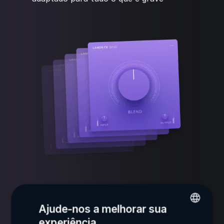
Ajude-nos a melhorar sua
Ouça em ação
experiência
ENGLISH