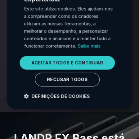
Este site utiliza cookies. Eles ajudam-nos
Assista o engenheiro vencedor do Oscar Daniel
FRENCH
a compreender como os criadores
Rowland usar o LANDR FX Bass para acentuar
SPANISH
utilizam as nossas ferramentas, a
linhas de baixo com profundidade, agudos e
melhorar o desempenho, a personalizar
textura.
PORTUGUESE
conteúdos e anúncios e a manter tudo a
ITALIAN
funcionar corretamente.
Saiba mais
GERMAN
ACEITAR TODOS E CONTINUAR
JAPANESE
KOREAN
RECUSAR TODOS
DEFINIÇÕES DE COOKIES
LANDR FX Bass está