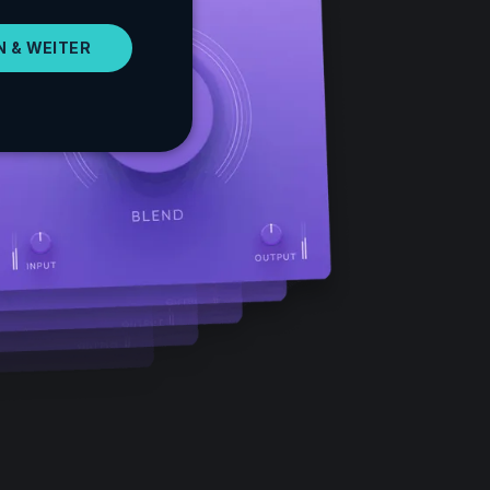
SPANISH
N & WEITER
PORTUGUESE
ITALIAN
GERMAN
JAPANESE
KOREAN