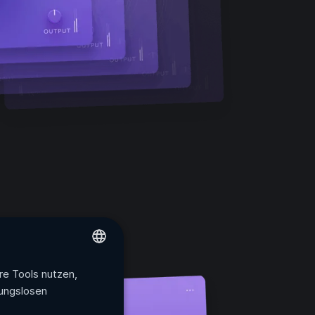
re Tools nutzen,
ENGLISH
bungslosen
FRENCH