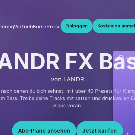
Einloggen
Kostenlos anme
Vertrieb
Kurse
Preise
tering
ANDR FX Ba
von LANDR
e, nach denen du dich sehnst, mit über 40 Presets für Kl
um Bass. Treibe deine Tracks mit satten und druckvollen 
Slaps voran.
Abo-Pläne ansehen
Jetzt kaufen