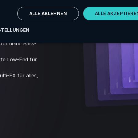
l
ALLE ABLEHNEN
ALLE AKZEPTIERE
STELLUNGEN
für deine Bass-
kte Low-End für
lti-FX für alles,