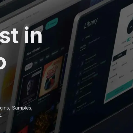
t in
o
gins, Samples,
.