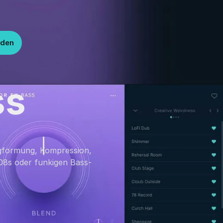
lden
ss
angformung, Kompression,
808s oder funkigen Bass-