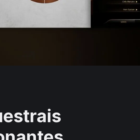
estrais
onantes