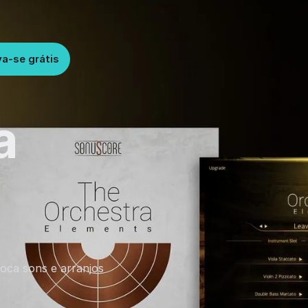
va-se grátis
a
oca sons e arranjos