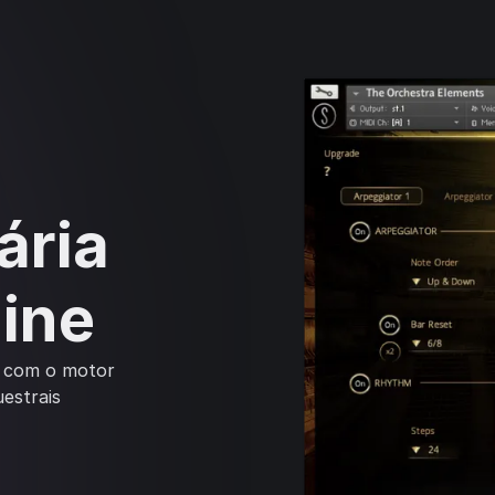
ária
ine
l com o motor
estrais