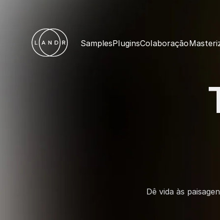
Samples
Plugins
Colaboração
Masteri
Dê vida às paisage