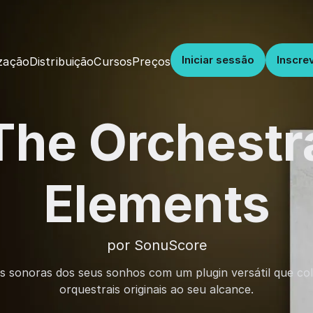
Iniciar sessão
Inscre
Distribuição
Cursos
Preços
zação
The Orchestr
Elements
por SonuScore
ns sonoras dos seus sonhos com um plugin versátil que col
orquestrais originais ao seu alcance.