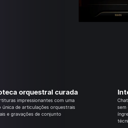
ioteca orquestral curada
Int
rtituras impressionantes com uma
Chat
 única de articulações orquestrais
sem 
ais e gravações de conjunto
íngr
técn