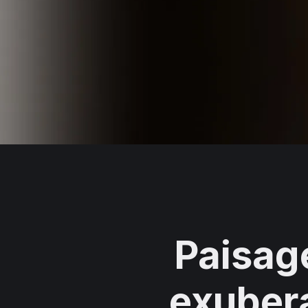
Paisag
exuber