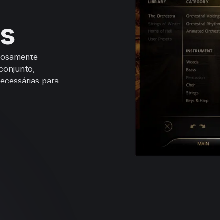
ns
adosamente
 conjunto,
ecessárias para