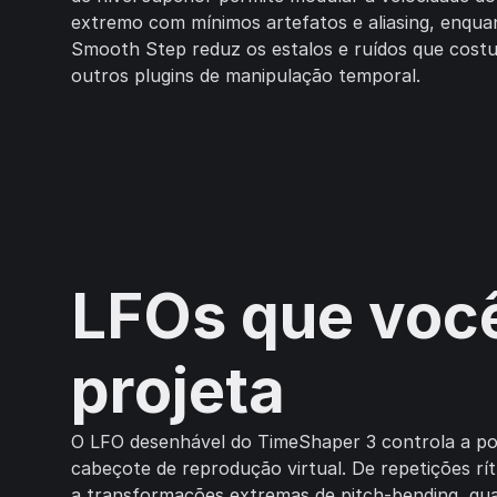
extremo com mínimos artefatos e aliasing, enqu
Smooth Step reduz os estalos e ruídos que cost
outros plugins de manipulação temporal.
LFOs que voc
projeta
O LFO desenhável do TimeShaper 3 controla a p
cabeçote de reprodução virtual. De repetições rí
a transformações extremas de pitch-bending, qu