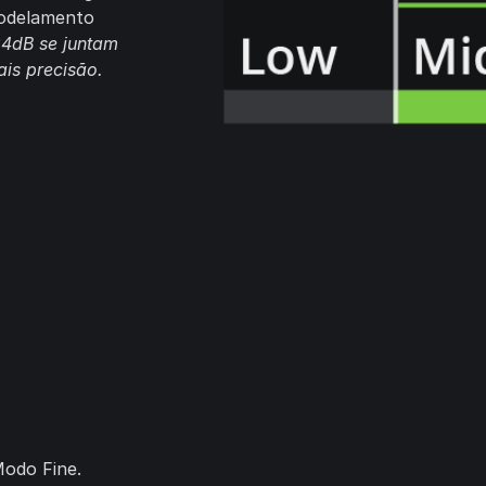
modelamento
24dB se juntam
is precisão.
odo Fine.