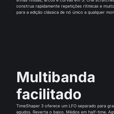
linhas nítidas, arcos e curvas em S. Crie scratch
construa rapidamente repetições rítmicas e muito
para a edição clássica de nó único a qualquer mo
Multibanda
facilitado
TimeShaper 3 oferece um LFO separado para gra
agudos. Reverta o baixo. Médios em half-time. Ag