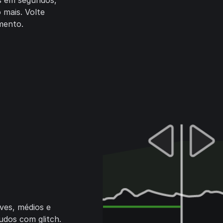
es em segundos,
 mais. Volte
mento.
ves, médios e
udos com glitch.