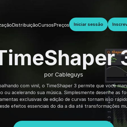
Iniciar sessão
Inscre
Distribuição
Cursos
Preços
zação
TimeShaper 
por Cableguys
lhando com vinil, o TimeShaper 3 permite que você mani
o ou acelerando sua música. Simplesmente desenhe as f
amentas exclusivas de edição de curvas tornam isso rápido 
esde efeitos essenciais do dia a dia até transformações m