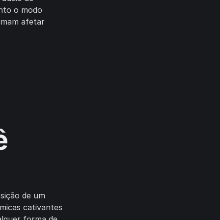
anto o modo
umam afetar
ê
osição de um
tmicas cativantes
alquer forma de