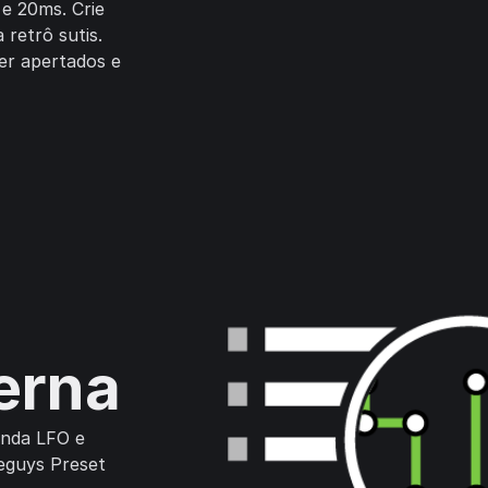
 e 20ms. Crie
a retrô sutis.
ger apertados e
terna
onda LFO e
eguys Preset