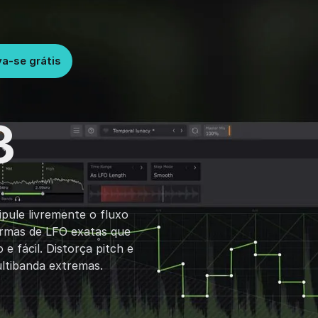
va-se grátis
3
pule livremente o fluxo
ormas de LFO exatas que
e fácil. Distorça pitch e
ultibanda extremas.