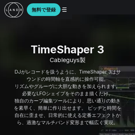
無料で登録
TimeShaper 3
Cableguys製
DJがレコードを扱うように、TimeShaper 3はサ
ウンドの時間軸を直感的に操作可能。
リズムやグルーヴに大胆な動きを加えられます。
必要なLFOシェイプをそのまま描くだけ。
独自のカーブ編集ツールにより、思い通りの動き
を素早く、簡単に作り出せます。 ピッチと時間を
自在に歪ませ、日常的に使える定番エフェクトか
ら、過激なマルチバンド変形まで幅広く実現。