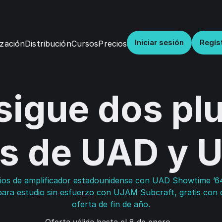
Iniciar sesión
Regís
Distribución
Cursos
Precios
zación
igue dos pl
is de UAD y
ios de amplificador estadounidense con UAD Showtime ’
para estudio sin esfuerzo con UJAM Subcraft, gratis con 
oferta de fin de año.