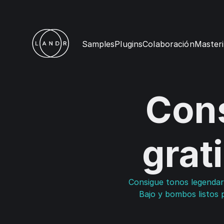
Samples
Plugins
Colaboración
Masteri
Cons
grat
Consigue tonos legendar
Bajo y bombos listos 