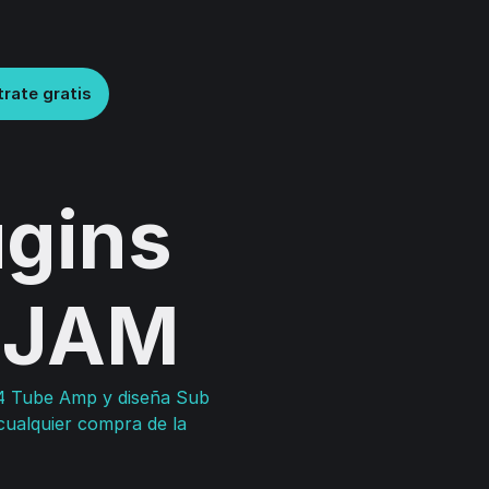
trate gratis
ugins
 UJAM
64 Tube Amp y diseña Sub
cualquier compra de la