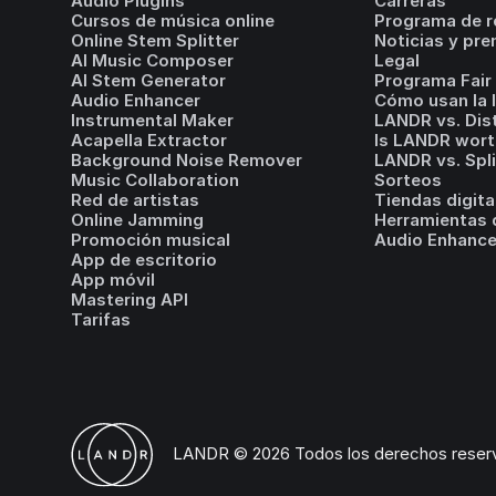
Audio Plugins
Carreras
Cursos de música online
Programa de r
Online Stem Splitter
Noticias y pre
AI Music Composer
Legal
AI Stem Generator
Programa Fair 
Audio Enhancer
Cómo usan la 
Instrumental Maker
LANDR vs. Dis
Acapella Extractor
Is LANDR wort
Background Noise Remover
LANDR vs. Spl
Music Collaboration
Sorteos
Red de artistas
Tiendas digita
Online Jamming
Herramientas d
Promoción musical
Audio Enhance
App de escritorio
App móvil
Mastering API
Tarifas
LANDR © 2026 Todos los derechos reser