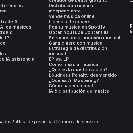
Creador de beats gratuito
eferencias
Distribución musical
nsa
independiente
Vende música online
Trade AI
Licencia de covers
R
IA los músicos
Pon tu música en Spotify
I
troKid
Obtén YouTube Content ID
h it?
Servicios de promoción musical
ice
Gana dinero con música
Estrategia de distribución
les
musical
e IA asistencial
EP vs. LP
r
Cómo mezclar música
¿Qué es la masterización?
Loudness Penalty desmentido
¿Qué es AI Mastering?
Cómo hacer un beat
IA & distribución de musica
vados
Política de privacidad
Términos de servicio