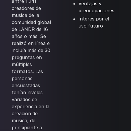
entre 1.241
Ventajas y
creadores de
preocupaciones
musica de la
Interés por el
comunidad global
uso futuro
de LANDR de 16
años o más. Se
realizó en línea e
incluía más de 30
preguntas en
múltiples
formatos. Las
personas
encuestadas
tenían niveles
variados de
experiencia en la
creación de
musica, de
principiante a