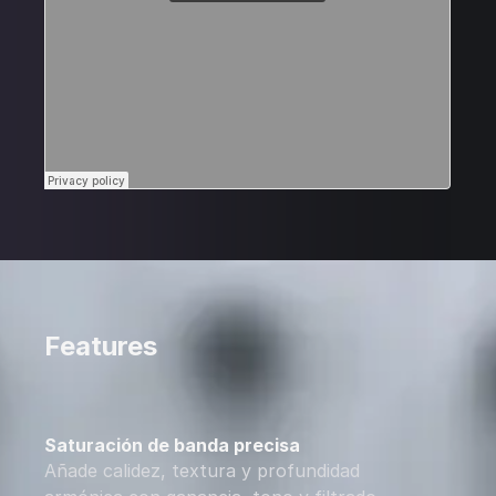
Features
Saturación de banda precisa
Añade calidez, textura y profundidad