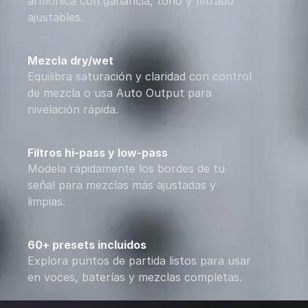
armónica con ganancia, tono y filtrado
ajustables.
Mezcla dry/wet
Equilibra saturación y claridad con control
de mezcla o usa Auto Output para
nivelación rápida.
Filtros hi-pass y low-pass
Modela rápidamente los bordes de tu
señal para mezclas más ajustadas y
limpias.
60+ presets incluidos
Explora puntos de partida listos para usar
en voces, baterías y mezclas completas.