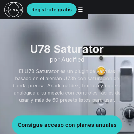
Regístrate gratis
U78 Saturator
por Audified
El U78 Saturator es un plugin de válvulas
basado en el alemán U73b con saturación de
banda precisa. Añade calidez, textura y riqueza
analógica a tu mezcla con controles fáciles de
usar y más de 60 presets listos para usar.
Consigue acceso con planes anuales