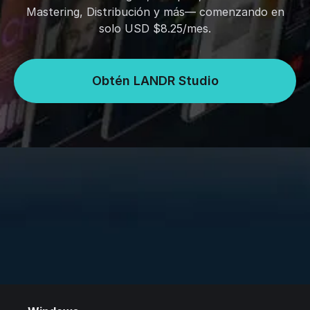
Mastering, Distribución y más— comenzando en
solo USD $8.25/mes.
Obtén LANDR Studio
Requisitos del sistema
macOS
macOS 10.9 o superior (VST2, VST3, AU, o
AAX)