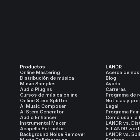
Productos
LANDR
Online Mastering
Acerca de nos
Distribución de música
Blog
Music Samples
Ayuda
Audio Plugins
Carreras
Cursos de música online
Programa de r
Online Stem Splitter
Noticias y pre
AI Music Composer
Legal
AI Stem Generator
Programa Fair 
Audio Enhancer
Cómo usan la 
Instrumental Maker
LANDR vs. Dis
Acapella Extractor
Is LANDR wort
Background Noise Remover
LANDR vs. Spl
Music Collaboration
Sorteos