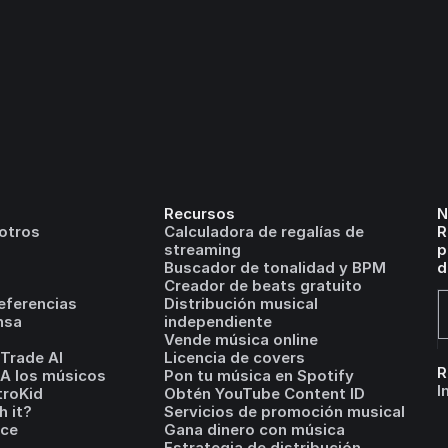
Recursos
N
otros
Calculadora de regalías de
R
streaming
p
Buscador de tonalidad y BPM
d
Creador de beats gratuito
eferencias
Distribución musical
nsa
independiente
Vende música online
Trade AI
Licencia de covers
R
IA los músicos
Pon tu música en Spotify
I
troKid
Obtén YouTube Content ID
h it?
Servicios de promoción musical
ice
Gana dinero con música
Estrategia de distribución