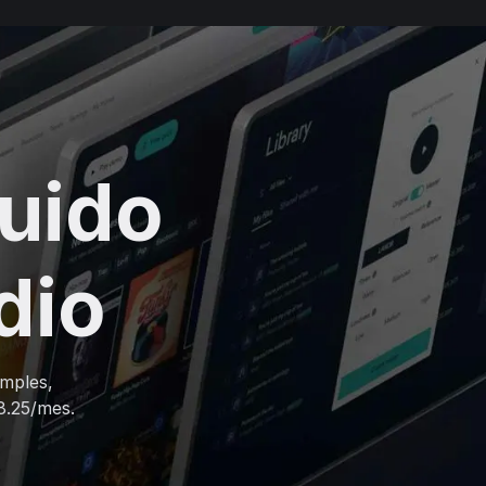
luido
dio
amples,
8.25/mes.