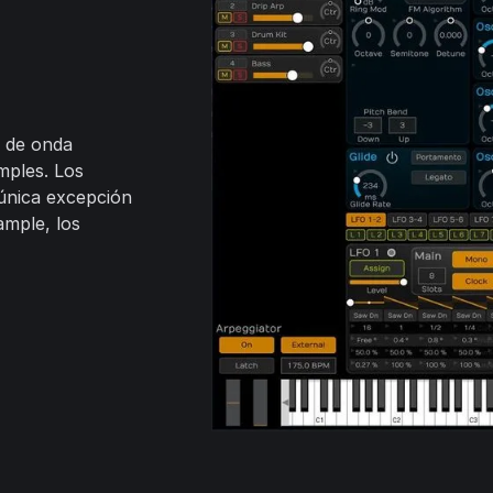
s de onda
mples. Los
única excepción
ample, los