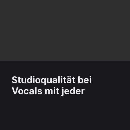
Studioqualität bei
Vocals mit jeder
Aufnahme
Lass eine gute Gesangsaufnahme nicht durch
Hintergrundgeräusche, Hall, Clipping oder
andere unerwünschte Audioartefakte