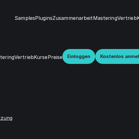
Samples
Vertrieb
Plugins
Zusammenarbeit
Mastering
Einloggen
Kostenlos anme
Vertrieb
Kurse
Preise
tering
tzung