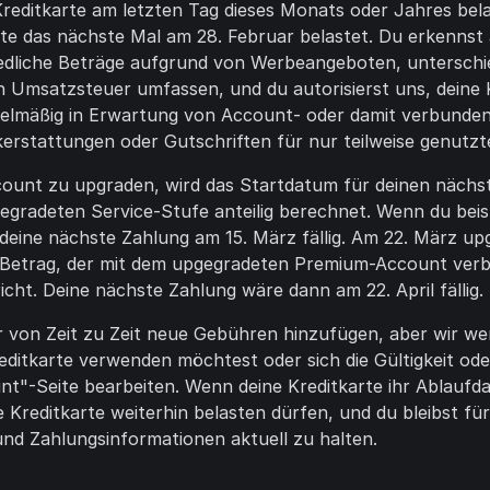
 Kreditkarte am letzten Tag dieses Monats oder Jahres be
te das nächste Mal am 28. Februar belastet. Du erkennst 
iedliche Beträge aufgrund von Werbeangeboten, untersch
Umsatzsteuer umfassen, und du autorisierst uns, deine K
gelmäßig in Erwartung von Account- oder damit verbunde
ckerstattungen oder Gutschriften für nur teilweise genutzt
count zu upgraden, wird das Startdatum für deinen nächs
gegradeten Service-Stufe anteilig berechnet. Wenn du bei
eine nächste Zahlung am 15. März fällig. Am 22. März u
Betrag, der mit dem upgegradeten Premium-Account verbu
ht. Deine nächste Zahlung wäre dann am 22. April fällig.
on Zeit zu Zeit neue Gebühren hinzufügen, aber wir werd
ditkarte verwenden möchtest oder sich die Gültigkeit ode
t"-Seite bearbeiten. Wenn deine Kreditkarte ihr Ablaufda
 Kreditkarte weiterhin belasten dürfen, und du bleibst fü
 und Zahlungsinformationen aktuell zu halten.