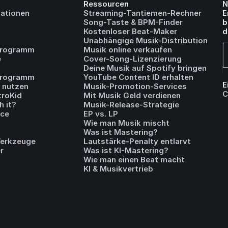
Ressourcen
N
ationen
Streaming-Tantiemen-Rechner
E
Song-Taste & BPM-Finder
b
Kostenloser Beat-Maker
d
Unabhängige Musik-Distribution
programm
Musik online verkaufen
e
Cover-Song-Lizenzierung
Deine Musik auf Spotify bringen
 Programm
YouTube Content ID erhalten
E
I nutzen
Musik-Promotion-Services
C
troKid
Mit Musik Geld verdienen
h it?
Musik-Release-Strategie
ice
EP vs. LP
Wie man Musik mischt
Was ist Mastering?
Werkzeuge
Lautstärke-Penalty entlarvt
r
Was ist KI-Mastering?
Wie man einen Beat macht
KI & Musikvertrieb