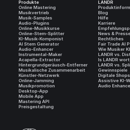
Produkte
LANDR
Online Mastering
Produktinform
Musikvertrieb
Blog
Musik-Samples
Hilfe
Audio-Plugins
Karriere
Online-Musikkurse
Empfehlungs
Online-Stem-Splitter
News & Press
KI-Musik-Komponist
Rechtliches
AI Stem Generator
Fair Trade AI
Audio-Enhancer
Wie Musiker K
Instrumental-Maker
LANDR vs. Dis
Acapella-Extractor
Is LANDR wort
Hintergrundgeräusch-Entferner
LANDR vs. Spl
Musikalische Zusammenarbeit
Gewinnspiele
Künstler-Netzwerk
Digitale Shops
Online-Jamming
Assistive KI-
Musikpromotion
Audio Enhance
Desktop-App
Mobile App
Mastering API
Preisgestaltung