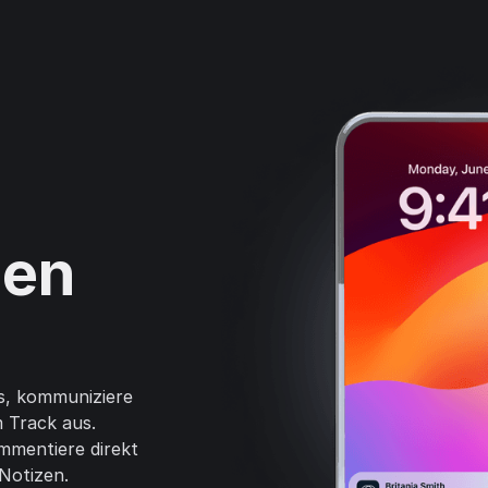
nen
s, kommuniziere
 Track aus.
mmentiere direkt
Notizen.