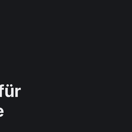
für
e