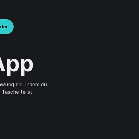
lden
App
hwung bei, indem du
Tasche teilst.