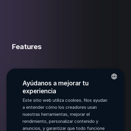
Features
Más de 200 kits y más de 200 patrones
Inspiración instantánea en cuatro cajas de
Ayúdanos a mejorar tu
ritmos distintas.
experiencia
ENGLISH
Este sitio web utiliza cookies. Nos ayudan
FRENCH
Integración completa con DAW
a entender cómo los creadores usan
Enrutamiento multi-out, arrastrar y soltar
SPANISH
nuestras herramientas, mejorar el
MIDI, y asignación MIDI para un flujo de
rendimiento, personalizar contenido y
PORTUGUESE
trabajo fluido.
anuncios, y garantizar que todo funcione