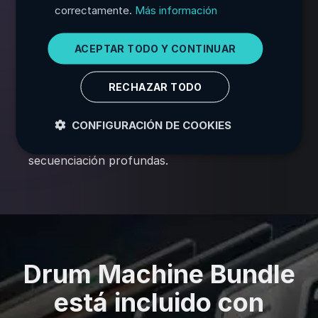
ITALIAN
correctamente.
Más información
GERMAN
Pads personalizables
Edita, invierte, filtra, ajusta el tono y carga
ACEPTAR TODO Y CONTINUAR
JAPANESE
tus propios samples en cada pad.
KOREAN
RECHAZAR TODO
Motor compartido
CONFIGURACIÓN DE COOKIES
Las cuatro cajas de ritmos incluyen
efectos premium y herramientas de
secuenciación profundas.
Drum Machine Bundle
está incluido con