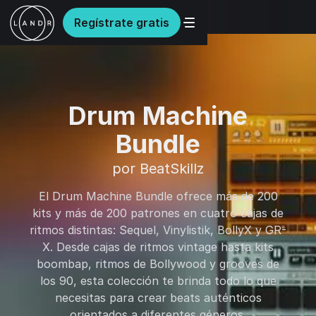
Regístrate gratis
Drum Machine
Bundle
por BeatSkillz
El Drum Machine Bundle ofrece más de 200
kits y más de 200 patrones en cuatro cajas de
ritmos distintas: Sequel, Vinylistik, BollyX y GR-
X. Desde cajas de ritmos vintage hasta kits
boombap, ritmos de Bollywood y grooves de
los 90, esta colección te brinda todo lo que
necesitas para crear beats auténticos
orientados a diferentes géneros.