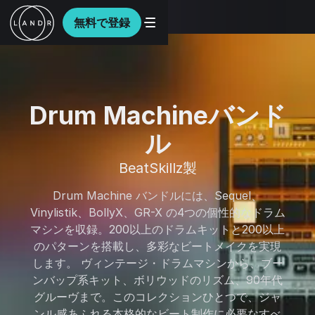
無料で登録
Drum Machineバンド
ル
BeatSkillz製
Drum Machine バンドルには、Sequel、
Vinylistik、BollyX、GR-X の4つの個性的なドラム
マシンを収録。200以上のドラムキットと200以上
のパターンを搭載し、多彩なビートメイクを実現
します。 ヴィンテージ・ドラムマシンから、ブー
ンバップ系キット、ボリウッドのリズム、90年代
グルーヴまで。このコレクションひとつで、ジャ
ンル感あふれる本格的なビート制作に必要なすべ