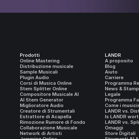
Prodotti
LANDR
Online Mastering
A proposito
Distribuzione musicale
Blog
Sample Musicali
Aiuto
Plugin Audio
Carriere
Corsi di Musica Online
Programma Ref
Stem Splitter Online
News & Stamp
Compositore Musicale AI
Legale
AI Stem Generator
Programma Fai
Miglioratore Audio
Come i musicis
Creatore di Strumentali
LANDR vs. Dis
Estrattore di Acapella
Is LANDR wort
Rimozione Rumore di Fondo
LANDR vs. Spl
Collaborazione Musicale
Omaggi
Network di Artisti
Store Digitali
Jamming Online
Strumenti AI A