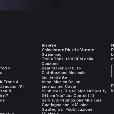
Risorse
N
Calcolatore Diritti d'Autore
R
Streaming
b
Trova Tonalità & BPM della
n
Canzone
erral
Beat Maker Gratuito
a
Distribuzione Musicale
Indipendente
r Trade AI
Vendi Musica Online
R
ti usano l'AI
Licenza per Cover
I
troKid
Pubblica la Tua Musica su Spotify
h it?
Ottieni YouTube Content ID
ice
Servizi di Promozione Musicale
Guadagna con la Musica
Strategia di Pubblicazione
ssistivi
Musicale