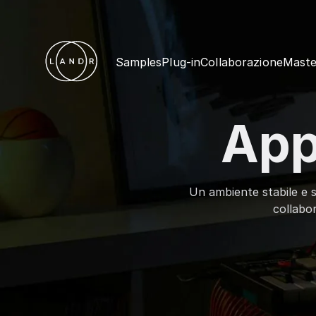
Samples
Plug-in
Collaborazione
Maste
App
Un ambiente stabile e s
collabo