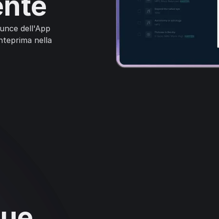
nte
ounce dell'App
nteprima nella
tue