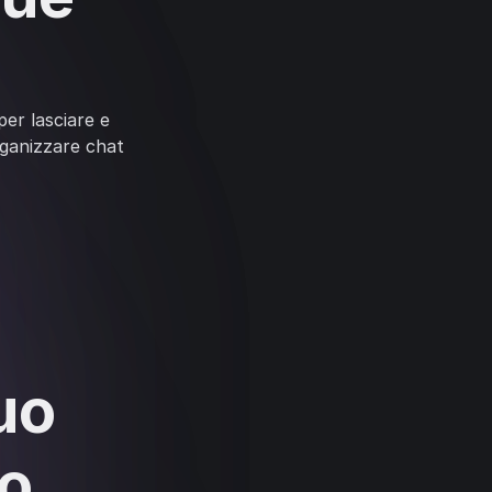
i
er lasciare e
rganizzare chat
uo
ro