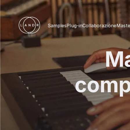
Samples
Plug-in
Collaborazione
Maste
Ma
compl