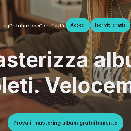
Accedi
Iscriviti gratis
Distribuzione
Corsi
Tariffe
ring
sterizza al
eti. Veloce
Prova il mastering album gratuitamente