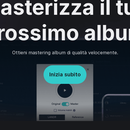
asterizza il t
rossimo alb
Ottieni mastering album di qualità velocemente.
Inizia subito