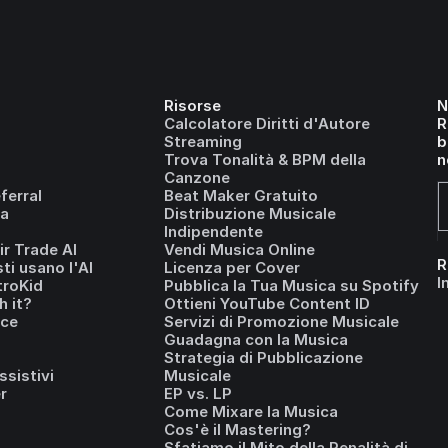
Risorse
N
Calcolatore Diritti d'Autore
R
Streaming
b
Trova Tonalità & BPM della
n
Canzone
erral
Beat Maker Gratuito
a
Distribuzione Musicale
Indipendente
r Trade AI
Vendi Musica Online
R
ti usano l'AI
Licenza per Cover
I
troKid
Pubblica la Tua Musica su Spotify
h it?
Ottieni YouTube Content ID
ice
Servizi di Promozione Musicale
Guadagna con la Musica
Strategia di Pubblicazione
ssistivi
Musicale
r
EP vs. LP
Come Mixare la Musica
Cos'è il Mastering?
Sfatiamo il Mito della Penalità di