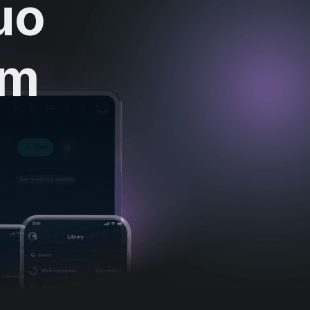
uo
um