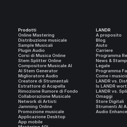
Prodotti
LANDR
Online Mastering
A proposito
Distribuzione musicale
Blog
Sample Musicali
Aiuto
Plugin Audio
Carriere
Corsi di Musica Online
Programma Ref
Stem Splitter Online
News & Stamp
Compositore Musicale AI
Legale
AI Stem Generator
Programma Fai
Miglioratore Audio
Come i musicis
Creatore di Strumentali
LANDR vs. Dis
Estrattore di Acapella
Is LANDR wort
Rimozione Rumore di Fondo
LANDR vs. Spl
Collaborazione Musicale
Omaggi
Network di Artisti
Store Digitali
Jamming Online
Strumenti AI A
Promozione musicale
Audio Enhance
Applicazione Desktop
App mobile
Mastering API