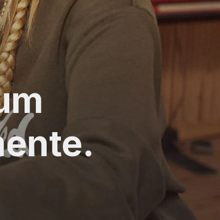
bum
mente.