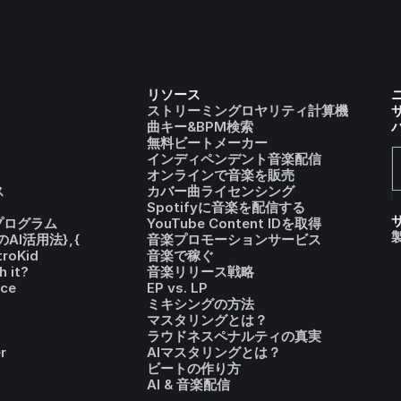
リソース
ストリーミングロヤリティ計算機
曲キー&BPM検索
無料ビートメーカー
インディペンデント音楽配信
オンラインで音楽を販売
ス
カバー曲ライセンシング
Spotifyに音楽を配信する
I プログラム
YouTube Content IDを取得
AI活用法},{
音楽プロモーションサービス
troKid
音楽で稼ぐ
h it?
音楽リリース戦略
ice
EP vs. LP
ミキシングの方法
マスタリングとは？
ラウドネスペナルティの真実
r
AIマスタリングとは？
ビートの作り方
AI & 音楽配信