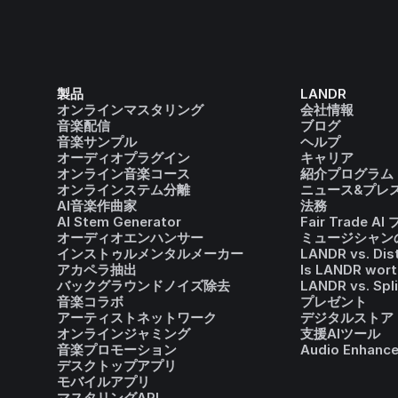
製品
LANDR
オンラインマスタリング
会社情報
音楽配信
ブログ
音楽サンプル
ヘルプ
オーディオプラグイン
キャリア
オンライン音楽コース
紹介プログラム
オンラインステム分離
ニュース&プレ
AI音楽作曲家
法務
AI Stem Generator
Fair Trade A
オーディオエンハンサー
ミュージシャンの
インストゥルメンタルメーカー
LANDR vs. Dis
アカペラ抽出
Is LANDR wort
バックグラウンドノイズ除去
LANDR vs. Spl
音楽コラボ
プレゼント
アーティストネットワーク
デジタルストア
オンラインジャミング
支援AIツール
音楽プロモーション
Audio Enhance
デスクトップアプリ
モバイルアプリ
マスタリングAPI