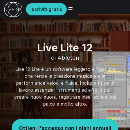
Iscriviti gratis
Live Lite 12
di Ableton
Live 12 Lite è un software leggero e flessibile
che rende la creazione musicale e le
performance veloci e fluide. Include flussi di
lavoro essenziali, strumenti ed effetti per
creare nuovi suoni, registrare idee, esibirsi sul
palco e molto altro.
Ottieni l'accesso con i piani annuali