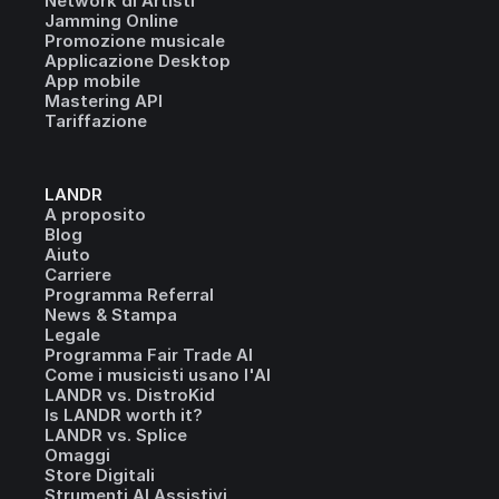
Network di Artisti
Jamming Online
Promozione musicale
Applicazione Desktop
App mobile
Mastering API
Tariffazione
LANDR
A proposito
Blog
Aiuto
Carriere
Programma Referral
News & Stampa
Legale
Programma Fair Trade AI
Come i musicisti usano l'AI
LANDR vs. DistroKid
Is LANDR worth it?
LANDR vs. Splice
Omaggi
Store Digitali
Strumenti AI Assistivi