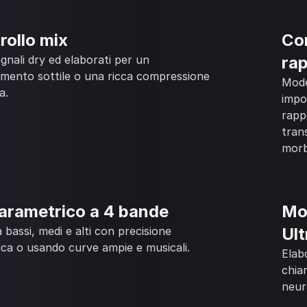
rollo mix
Con
gnali dry ed elaborati per un
ra
imento sottile o una ricca compressione
Mode
a.
impo
rapp
tran
morb
arametrico a 4 bande
Mod
 bassi, medi e alti con precisione
Ul
ica o usando curve ampie e musicali.
Elab
chia
neur