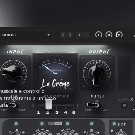
usicale e controllo
 e trasparente a un ricco
bile.