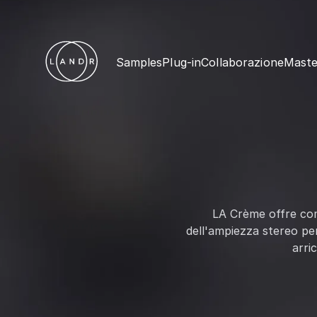
Samples
Plug-in
Collaborazione
Maste
LA Crème offre com
dell'ampiezza stereo per
arri