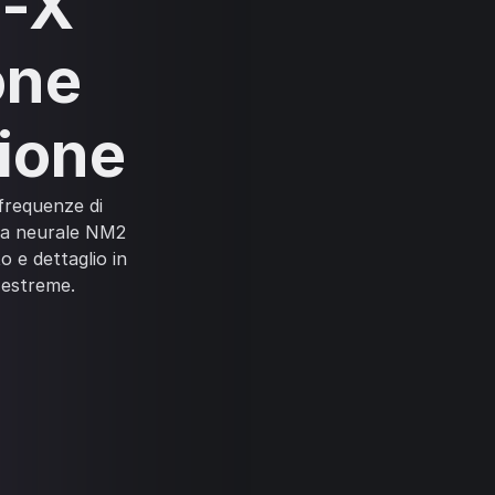
a-X
one
zione
 frequenze di
ia neurale NM2
to e dettaglio in
i estreme.