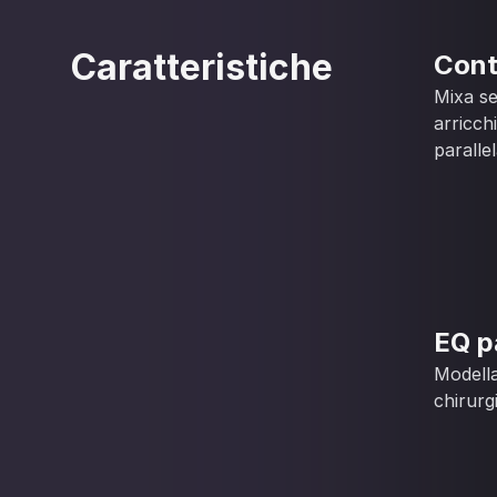
Caratteristiche
Cont
Mixa se
arricch
parallel
EQ p
Modella
chirurg