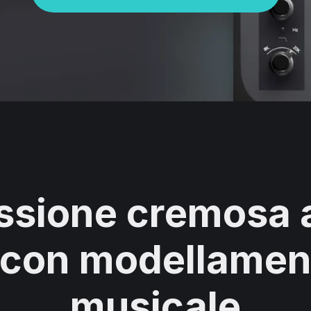
sione cremosa a
 con modellament
musicale