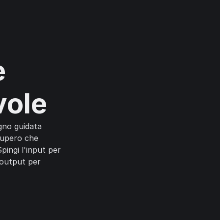
e
vole
gno guidata
ecupero che
ingi l'input per
 output per