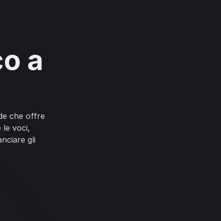
o a
de che offre
 le voci,
nciare gli