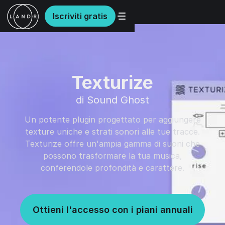
Iscriviti gratis
Texturize
di Sound Ghost
Un potente plugin progettato per aggiungere
texture uniche e strati sonori alle tue tracce.
Texturize offre un'ampia gamma di suoni che
possono trasformare la tua musica,
conferendole profondità e carattere.
Ottieni l'accesso con i piani annuali