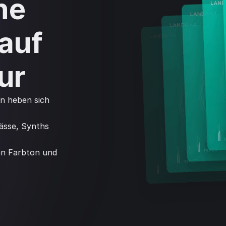
ne
auf
ur
n heben sich
Bässe, Synths
en Farbton und