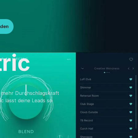
lden
ric
s mehr Durchschlagskraft
c lässt deine Leads so