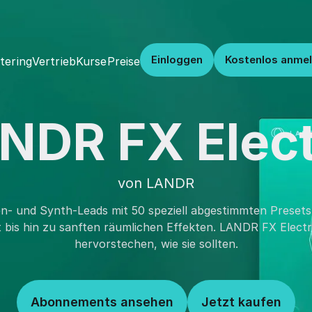
Einloggen
Kostenlos anme
Vertrieb
Kurse
Preise
tering
NDR FX Elect
von LANDR
ren- und Synth-Leads mit 50 speziell abgestimmten Preset
 bis hin zu sanften räumlichen Effekten. LANDR FX Electri
hervorstechen, wie sie sollten.
Abonnements ansehen
Jetzt kaufen