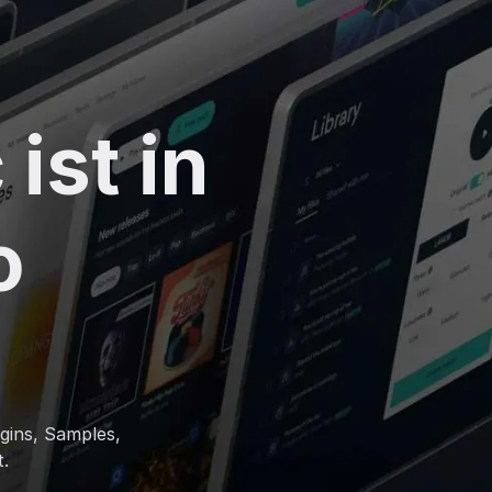
ist in
o
gins, Samples,
.