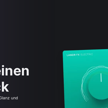
einen
ck
 Glanz und