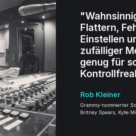
"Wahnsinni
Flattern, Fe
Einstellen 
zufälliger 
genug für s
Kontrollfrea
Rob Kleiner
Grammy-nominierter So
Britney Spears, Kylie M