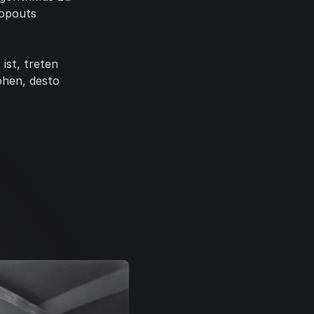
ropouts
ist, treten
öhen, desto