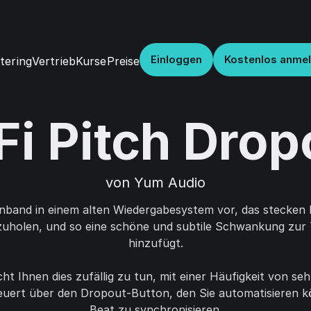
Einloggen
Kostenlos anme
Vertrieb
Kurse
Preise
tering
Fi Pitch Drop
von Yum Audio
Tonband in einem alten Wiedergabesystem vor, das stecken 
zuholen, und so eine schöne und subtile Schwankung zur 
hinzufügt.
t Ihnen dies zufällig zu tun, mit einer Häufigkeit von seh
teuert über den Dropout-Button, den Sie automatisieren k
Beat zu synchronisieren.