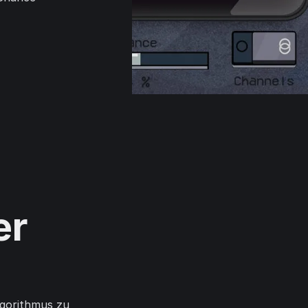
er
lgorithmus zu