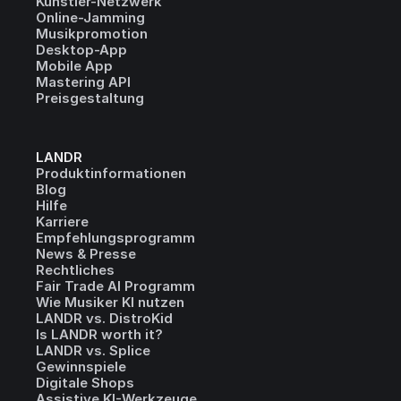
Künstler-Netzwerk
Online-Jamming
Musikpromotion
Desktop-App
Mobile App
Mastering API
Preisgestaltung
LANDR
Produktinformationen
Blog
Hilfe
Karriere
Empfehlungsprogramm
News & Presse
Rechtliches
Fair Trade AI Programm
Wie Musiker KI nutzen
LANDR vs. DistroKid
Is LANDR worth it?
LANDR vs. Splice
Gewinnspiele
Digitale Shops
Assistive KI-Werkzeuge