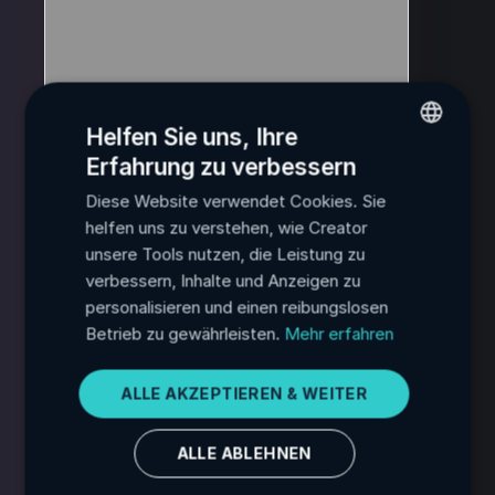
Helfen Sie uns, Ihre
Erfahrung zu verbessern
ENGLISH
Einzeln - Nachher
Diese Website verwendet Cookies. Sie
FRENCH
helfen uns zu verstehen, wie Creator
SPANISH
unsere Tools nutzen, die Leistung zu
verbessern, Inhalte und Anzeigen zu
PORTUGUESE
personalisieren und einen reibungslosen
ITALIAN
Betrieb zu gewährleisten.
Mehr erfahren
GERMAN
ALLE AKZEPTIEREN & WEITER
JAPANESE
KOREAN
ALLE ABLEHNEN