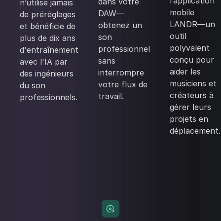
l’application
dans votre
n’utilise jamais
mobile
DAW—
de préréglages
LANDR—un
obtenez un
et bénéficie de
outil
son
plus de dix ans
polyvalent
professionnel
d'entraînement
conçu pour
sans
avec l'IA par
aider les
interrompre
des ingénieurs
musiciens et
votre flux de
du son
créateurs à
travail.
professionnels.
gérer leurs
projets en
déplacement.