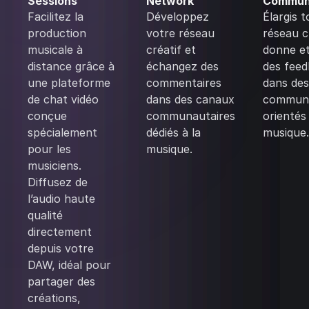
Sessions
Network
Commun
Facilitez la
Développez
Élargis 
production
votre réseau
réseau c
musicale à
créatif et
donne et
distance grâce à
échangez des
des fee
une plateforme
commentaires
dans de
de chat vidéo
dans des canaux
communa
conçue
communautaires
orientés
spécialement
dédiés à la
musique
pour les
musique.
musiciens.
Diffusez de
l’audio haute
qualité
directement
depuis votre
DAW, idéal pour
partager des
créations,