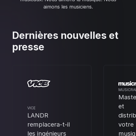
aimons les musiciens.
Dernières nouvelles et
presse
MUSICRA
Maste
et
VICE
LANDR
distri
remplacera-t-il
votre
les ingénieurs
musiq