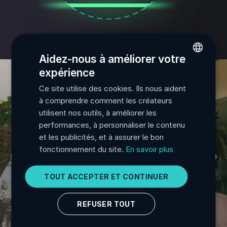
Aidez-nous à améliorer votre
expérience
ENGLISH
Ce site utilise des cookies. Ils nous aident
FRENCH
Monétisez votre
à comprendre comment les créateurs
SPANISH
utilisent nos outils, à améliorer les
musique avec l'IA
performances, à personnaliser le contenu
PORTUGUESE
et les publicités, et à assurer le bon
ITALIAN
Adhérez depuis votre compte LANDR pour rejoindre
fonctionnement du site.
En savoir plus
le programme. Les avances de 5 $ se terminent le 20
GERMAN
juillet 2026, avec premiers paiements prévus d'ici fin
TOUT ACCEPTER ET CONTINUER
JAPANESE
juillet. Vous distribuez déjà ailleurs ? Transférez
votre catalogue avec notre outil de migration et
KOREAN
REFUSER TOUT
participez une fois intégré. La Distribution illimitée
commence à 2 $/mois.