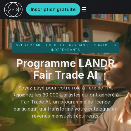
Inscription gratuite
INVESTIR 1 MILLION DE DOLLARS DANS LES ARTISTES
INDÉPENDANTS
Programme LANDR
Fair Trade AI
Soyez payé pour votre rôle à l'ère de l'IA.
Rejoignez les 30 000+ artistes qui ont adhéré à
Fair Trade AI, un programme de licence
participatif qui transforme votre catalogue en
revenus mensuels récurrents.