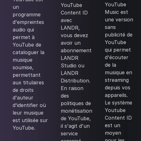
YouTube
YouTube
un
Music est
Content ID
programme
une version
avec
d'empreintes
sans
LANDR,
audio qui
publicité de
vous devez
permet à
YouTube
avoir un
YouTube de
qui permet
abonnement
cataloguer la
d'écouter
LANDR
musique
de la
Studio ou
soumise,
musique en
LANDR
permettant
streaming
Distribution.
aux titulaires
depuis vos
En raison
de droits
appareils.
des
d'auteur
Le système
politiques de
d'identifier où
Youtube
monétisation
leur musique
Content ID
de YouTube,
est utilisée sur
est un
il s'agit d'un
YouTube.
moyen
service
pour les