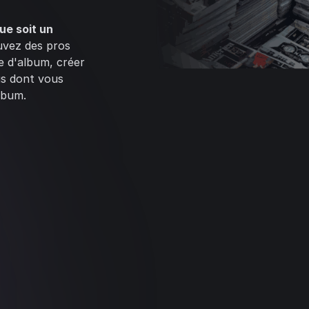
ue soit un
uvez des pros
e d'album, créer
us dont vous
lbum.