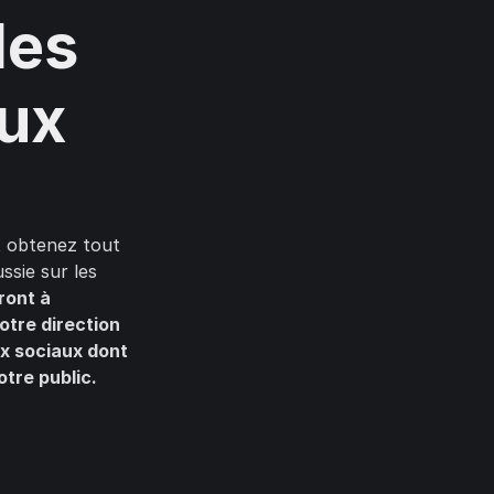
les
aux
t obtenez tout
sie sur les
ront à
otre direction
ux sociaux dont
tre public.