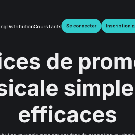
Se connecter
Inscription g
Distribution
Cours
Tarifs
ing
ices de prom
icale simple
efficaces