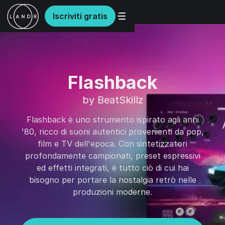
Iscriviti gratis
Flashback
by BeatSkillz
Flashback è uno strumento ispirato agli anni
'80, ricco di suoni autentici provenienti da pop,
film e TV dell'epoca. Con sintetizzatori
profondamente campionati, preset espressivi
ed effetti integrati, è tutto ciò di cui hai
bisogno per portare la nostalgia retrò nelle
produzioni moderne.