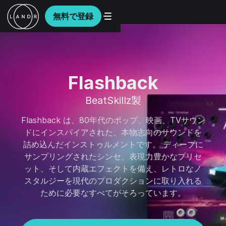
無料で登録
Flashback
BeatSkillz製
Flashback は、80年代のポップ、映画、TVサウン
ドにインスパイアされた、本物志向のサウンドを
詰め込んだインストゥルメントです。 ディープに
サンプリングされたシンセ、表現力豊かなプリセ
ット、そして内蔵エフェクトを備え、レトロなノ
スタルジーを現代のプロダクションに取り入れる
ために必要なすべてがそろっています。