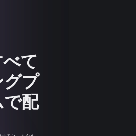
すべて
ングプ
ムで配