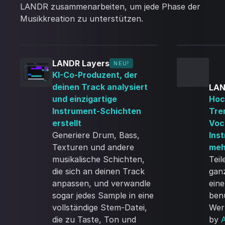
LANDR zusammenarbeiten, um jede Phase der
Musikkreation zu unterstützen.
LANDR Layers
NEU!
KI-Co-Produzent, der
deinen Track analysiert
LAN
und einzigartige
Hoc
Instrument-Schichten
Tre
erstellt
Voc
Generiere Drum, Bass,
Ins
Texturen und andere
meh
musikalische Schichten,
Teil
die sich an deinen Track
gan
anpassen, und verwandle
ein
sogar jedes Sample in eine
ben
vollständige Stem-Datei,
Wer
die zu Taste, Ton und
by