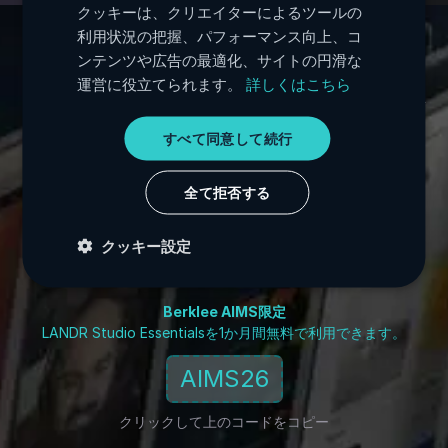
クッキーは、クリエイターによるツールの
SPANISH
利用状況の把握、パフォーマンス向上、コ
ンテンツや広告の最適化、サイトの円滑な
PORTUGUESE
クリエーター第一の、最
運営に役立てられます。
詳しくはこちら
ITALIAN
も包括的なAIプラットフ
GERMAN
すべて同意して続行
ォーム
JAPANESE
全て拒否する
KOREAN
音楽を制作・完成・リリース・収益化。 すべては1か所
クッキー設定
に。
Berklee AIMS限定
LANDR Studio Essentialsを1か月間無料で利用できます。
AIMS26
クリックして上のコードをコピー