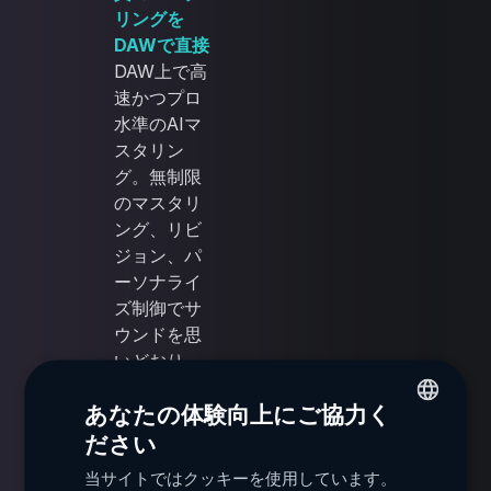
リングを
DAWで直接
DAW上で高
速かつプロ
水準のAIマ
スタリン
グ。無制限
のマスタリ
ング、リビ
ジョン、パ
ーソナライ
ズ制御でサ
ウンドを思
いどおり
に。
あなたの体験向上にご協力く
ださい
ENGLISH
当サイトではクッキーを使用しています。
FRENCH