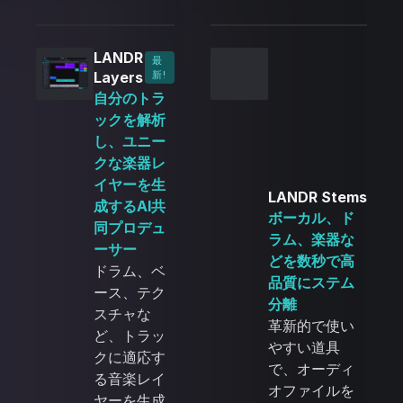
LANDR
最
Layers
新!
自分のトラ
ックを解析
し、ユニー
クな楽器レ
イヤーを生
LANDR Stems
成するAI共
ボーカル、ド
同プロデュ
ラム、楽器な
ーサー
どを数秒で高
ドラム、ベ
品質にステム
ース、テク
分離
スチャな
革新的で使い
ど、トラッ
やすい道具
クに適応す
で、オーディ
る音楽レイ
オファイルを
ヤーを生成