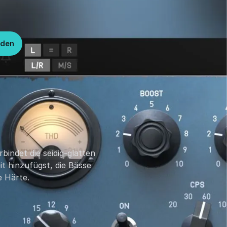
lden
bindet die seidig-glatten
it hinzufügst, die Bässe
e Härte.