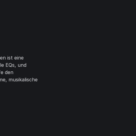
n ist eine
yle EQs, und
fe den
me, musikalische