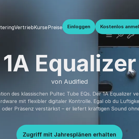
Einloggen
Kostenlos anme
Vertrieb
Kurse
Preise
tering
1A Equalizer
von Audified
ion des klassischen Pultec Tube EQs. Der 1A Equalizer ver
ware mit flexibler digitaler Kontrolle. Egal ob du Luftigke
t oder Präsenz verstärkst – er liefert kräftigen Sound ohn
Zugriff mit Jahresplänen erhalten