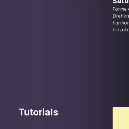
Sätt
Forme 
Drehkno
harmon
hinzufü
Tutorials