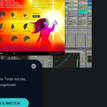
re Tools nutzen,
ENGLISH
bungslosen
FRENCH
SPANISH
N & WEITER
PORTUGUESE