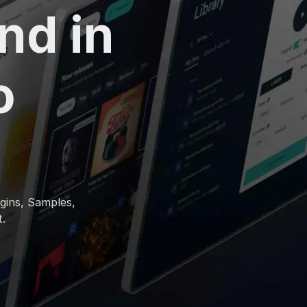
nd in
o
gins, Samples,
.