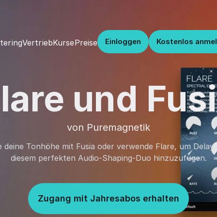
Einloggen
Kostenlos anme
Vertrieb
Kurse
Preise
tering
lare und Fus
von Puremagnetik
e deine Tonhöhe mit Fusia oder verwende Flare, um Delay
diesem perfekten Audio-Shaping-Duo hinzuzufügen.
Zugang mit Jahresabos erhalten